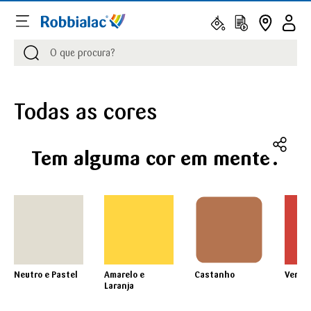
Procurar
Procurar
Todas as cores
Tem alguma cor em mente?
Neutro e Pastel
Amarelo e
Castanho
Verme
Laranja