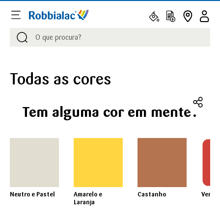
Procurar
Procurar
Todas as cores
Tem alguma cor em mente?
Neutro e Pastel
Amarelo e
Castanho
Verme
Laranja