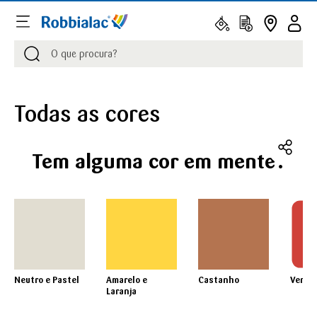
Procurar
Procurar
Todas as cores
Tem alguma cor em mente?
Neutro e Pastel
Amarelo e
Castanho
Verme
Laranja