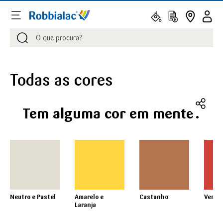
Procurar
Procurar
Todas as cores
Tem alguma cor em mente?
Neutro e Pastel
Amarelo e
Castanho
Verme
Laranja