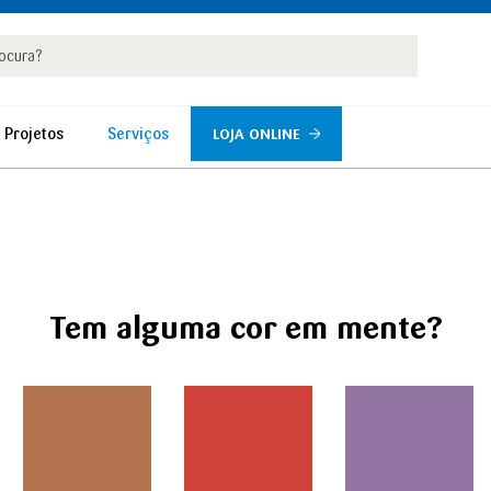
rar
r
 Projetos
Serviços
LOJA ONLINE
Tem alguma cor em mente?