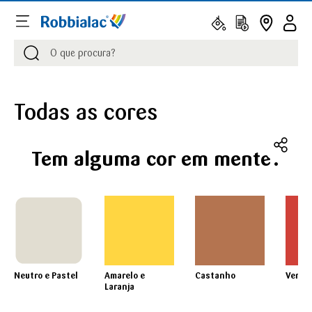
Procurar
Procurar
Todas as cores
Tem alguma cor em mente?
Neutro e Pastel
Amarelo e
Castanho
Verme
Laranja