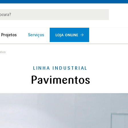
rar
r
 Projetos
Serviços
LOJA ONLINE
ntos
LINHA INDUSTRIAL
Pavimentos