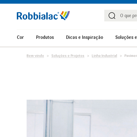
Procu
Procura
Cor
Produtos
Dicas e Inspiração
Soluções e
Bem-vindo
Soluções e Projetos
Linha Industrial
Pavime