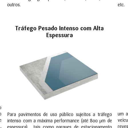
outros.
etc.
Tráfego Pesado Intenso com Alta
Espessura
o
o
um a
Para pavimentos de uso público sujeitos a tráfego
e
veí
intenso com a máxima performance (até 800 μm de
,
reve
espessura) , tais como parques de estacionamento