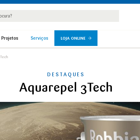
rar
r
 Projetos
Serviços
LOJA ONLINE
3Tech
DESTAQUES
Aquarepel 3Tech