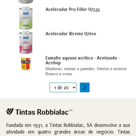
Acelerador Pro-Filler U7535
Acelerador Xtreme U7610
Esmalte aquoso acrílico - Acetinado -
Acrilvip
Madeiras, metais e paredes. Interior e exterior.
Branco e cores
1
2
3
4
5
Fundada em 1931, a Tintas Robbialac, SA desenvolve a sua
6
atividade em quatro grandes áreas de negócio: Tintas
7