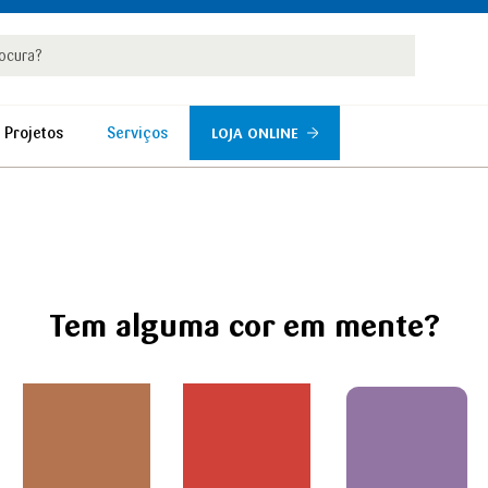
rar
r
 Projetos
Serviços
LOJA ONLINE
Tem alguma cor em mente?