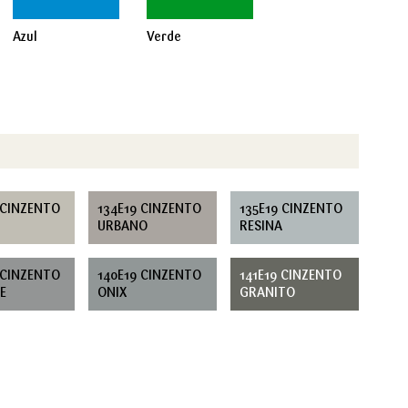
Azul
Verde
 CINZENTO
134E19 CINZENTO
135E19 CINZENTO
URBANO
RESINA
 CINZENTO
140E19 CINZENTO
141E19 CINZENTO
E
ONIX
GRANITO