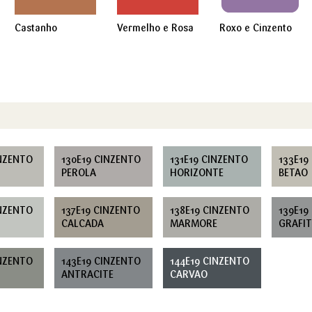
Castanho
Vermelho e Rosa
Roxo e Cinzento
INZENTO
130E19 CINZENTO
131E19 CINZENTO
133E19
PEROLA
HORIZONTE
BETAO
INZENTO
137E19 CINZENTO
138E19 CINZENTO
139E19
CALCADA
MARMORE
GRAFIT
INZENTO
143E19 CINZENTO
144E19 CINZENTO
ANTRACITE
CARVAO