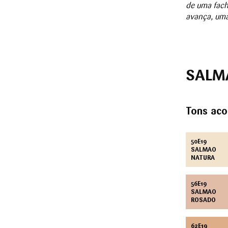
de uma fach
avança, uma 
SALM
Tons aco
50E19
SALMAO
NATURA
56E19
SALMAO
ROSADO
62E19