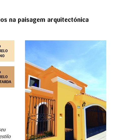
cos na paisagem ar
quitectónica
9
RELO
ENO
9
RELO
TARDA
seu
stilo