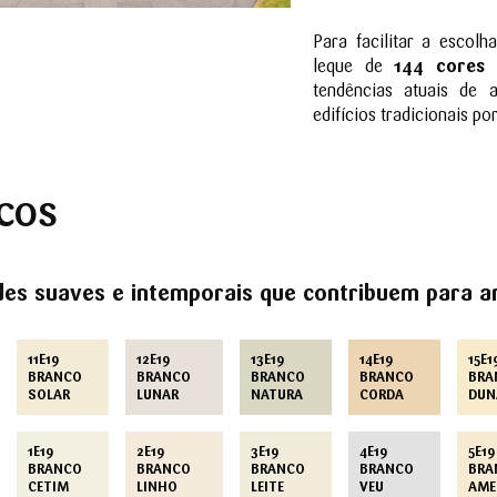
Para facilitar a escolh
leque de
144 cores 
tendências atuais de 
edifícios tradicionais po
COS
des suaves e intemporais que contribuem para a
11E19
12E19
13E19
14E19
15E1
BRANCO
BRANCO
BRANCO
BRANCO
BRA
SOLAR
LUNAR
NATURA
CORDA
DUN
1E19
2E19
3E19
4E19
5E19
BRANCO
BRANCO
BRANCO
BRANCO
BRA
CETIM
LINHO
LEITE
VEU
AME