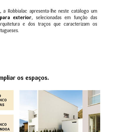
a, a Robbialac apresenta-lhe neste catálogo um
para exterior
, selecionadas em função das
arquitetura e dos traços que caracterizam os
rtugueses.
mpliar os espaços.
9
NCO
AS
NCO
NDOA