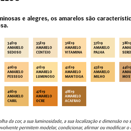
minosas e alegres, os amarelos são característi
sa.
34E19
35E19
36E19
37E19
38E1
AMARELO
AMARELO
AMARELO
AMARELO
AMA
SEDOSO
CENTEIO
VITAMINA
PALHA
SER
40E19
41E19
42E19
43E19
44E1
AMARELO
AMARELO
AMARELO
AMARELO
AMA
PESSEGO
LUMINOSO
MANTEIGA
MILHO
MOS
46E19
47E19
48E19
AMARELO
AMARELO
AMARELO
CARIL
OCRE
ACAFRAO
lha da cor, a sua luminosidade, a sua localização e dimensão no 
volvente permitem modelar, condicionar, afirmar ou modificar o e