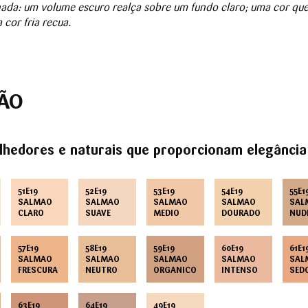
ada: um volume escuro realça sobre um fundo claro; uma cor qu
cor fria recua.
ÃO
lhed
ores e naturais que proporcionam elegância
51E19
52E19
53E19
54E19
55E1
SALMAO
SALMAO
SALMAO
SALMAO
SAL
CLARO
SUAVE
MEDIO
DOURADO
NUD
57E19
58E19
59E19
60E19
61E1
SALMAO
SALMAO
SALMAO
SALMAO
SAL
FRESCURA
NEUTRO
ORGANICO
INTENSO
SED
63E19
64E19
49E19