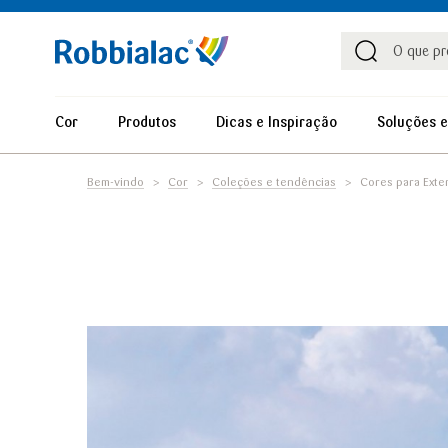
Procu
Procura
Cor
Produtos
Dicas e Inspiração
Soluções e
Bem-vindo
Cor
Coleções e tendências
Cores para Exte