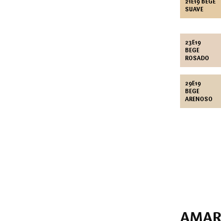
21E19 BEGE
SUAVE
23E19
BEGE
ROSADO
29E19
BEGE
ARENOSO
AMAR