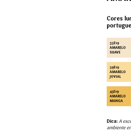
Cores lu
portugue
33E19
AMARELO
SUAVE
39E19
AMARELO
JOVIAL
45E19
AMARELO
MANGA
Dica:
A esco
ambiente en