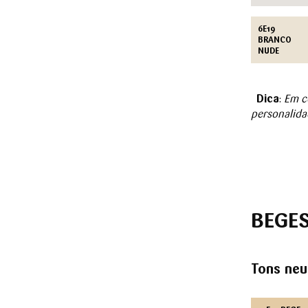
6E19
BRANCO
NUDE
Dica
:
Em co
personalida
BEGE
Tons neu