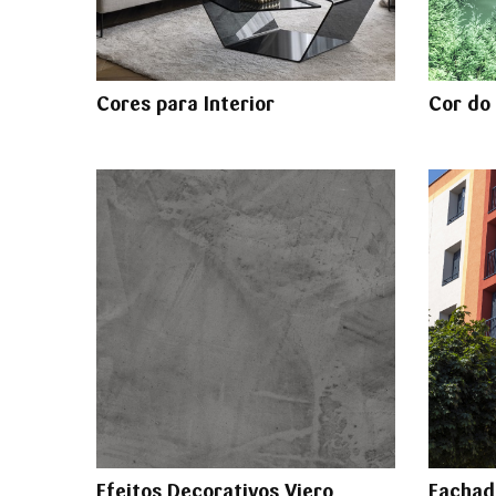
Cores para Interior
Cor do
Efeitos Decorativos Viero
Fachad