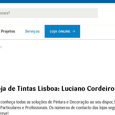
rar
r
 Projetos
Serviços
LOJA ONLINE
ro
ja de Tintas Lisboa: Luciano Cordeiro
 e conheça todas as soluções de Pintura e Decoração ao seu dispo
a Particulares e Profissionais. Os números de contacto das lojas s
reve!