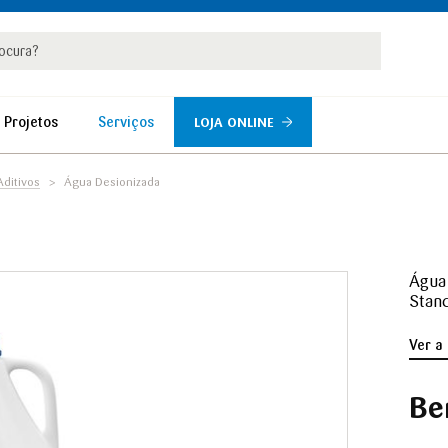
rar
r
 Projetos
Serviços
LOJA ONLINE
ditivos
Água Desionizada
Água 
Stan
Ver a
Be