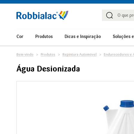
Procu
Procura
Cor
Produtos
Dicas e Inspiração
Soluções e
Bem-vindo
Produtos
Repintura Automóvel
Endurecedores e A
Água Desionizada