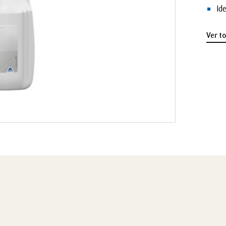
Id
Ver t