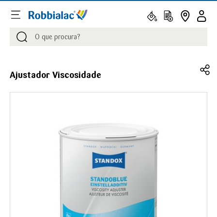
Procurar
Procurar
Ajustador Viscosidade