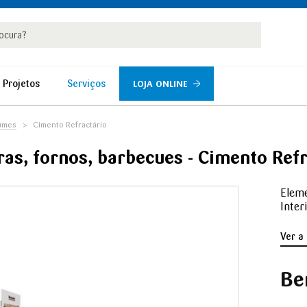
rar
r
 Projetos
Serviços
LOJA ONLINE
umes
Cimento Refractário
ras, fornos, barbecues - Cimento Refr
Eleme
Inter
Ver a
Be