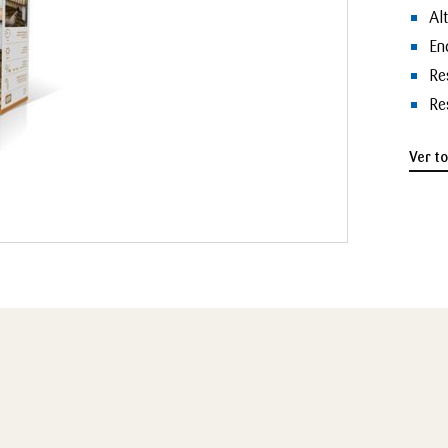
Al
En
Re
Re
Ver t