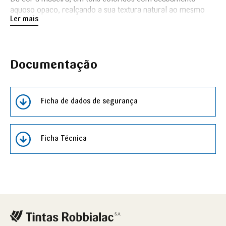
aquoso opaco, realçando a sua textura natural ao mesmo
Ler mais
tempo que a protege, sem precisar de primário.
Documentação
Ficha de dados de segurança
Ficha Técnica