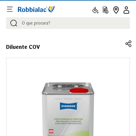
Procurar
Procurar
Diluente COV