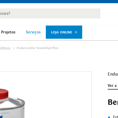
rar
r
 Projetos
Serviços
LOJA ONLINE
ditivos
Endurecedor Standohyd Plus
Endur
Ver a
Be
Es