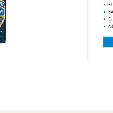
Re
Ex
Se
Nã