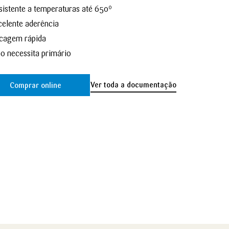
sistente a temperaturas até 650º
celente aderência
cagem rápida
o necessita primário
Ver toda a documentação
Comprar online