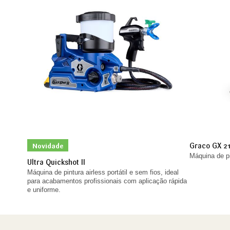
Graco GX 2
Novidade
Máquina de pi
Ultra Quickshot II
Máquina de pintura airless portátil e sem fios, ideal
para acabamentos profissionais com aplicação rápida
e uniforme.