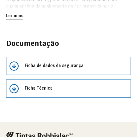
qualquer tinta de acabamento na cor preferida que a
atracção magnética mantém-se. O efeito Magnético, pode
Ler mais
ser combinado com o Ardósia para superfícies duplamente
divertidas que aliam a escrita ao efeito Magnético.
Documentação
Ficha de dados de segurança
Ficha Técnica