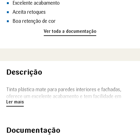
Excelente acabamento
Aceita retoques
Boa retenção de cor
Ver toda a documentação
Descrição
Tinta plástica mate para paredes interiores e fachadas,
oferece um excelente acabamento e tem facilidade em
Ler mais
aceitar retoques.
Documentação