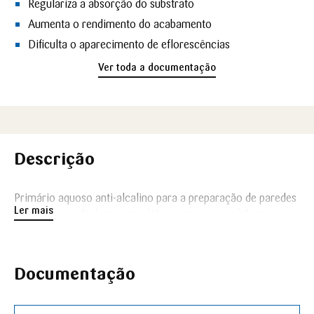
Regulariza a absorção do substrato
Aumenta o rendimento do acabamento
Dificulta o aparecimento de eflorescências
Ver toda a documentação
Descrição
Primário aquoso anti-alcalino para a preparação de paredes
Ler mais
interiores e exteriores, em pinturas novas e repinturas.
Documentação