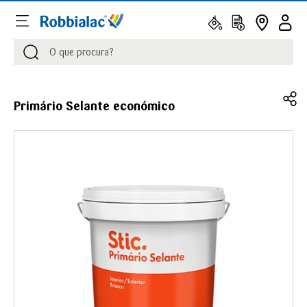
Procurar
Procurar
Primário Selante económico