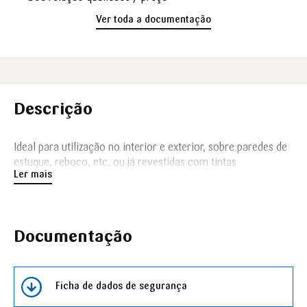
Ver toda a documentação
Descrição
Ideal para utilização no interior e exterior, sobre paredes de
estuque, reboco, etc, ou já revestidas com tintas
Ler mais
convencionais antigas.
Documentação
Ficha de dados de segurança