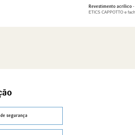
Revestimento acrílico -
ETICS CAPPOTTO e fachad
ção
 de segurança