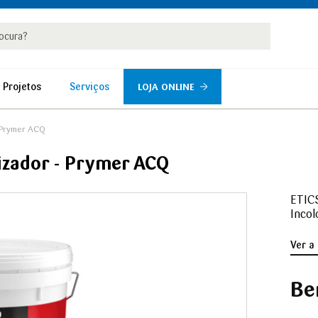
rar
r
 Projetos
Serviços
LOJA ONLINE
Prymer ACQ
izador - Prymer ACQ
ETICS
Incol
Ver a
Be