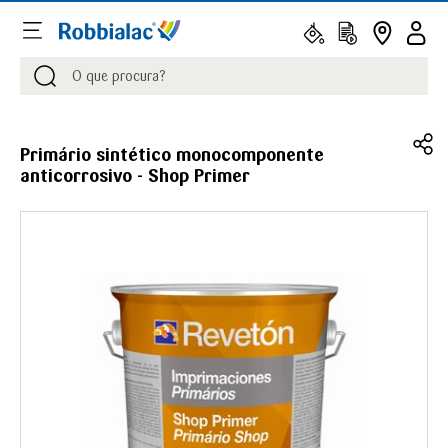
Procurar
Procurar
Primário sintético monocomponente
anticorrosivo - Shop Primer