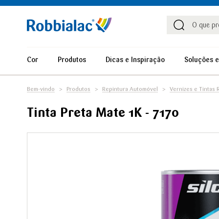
Procu
Procura
Cor
Produtos
Dicas e Inspiração
Soluções e
Bem-vindo
Produtos
Repintura Automóvel
Vernizes e Tintas
Tinta Preta Mate 1K - 7170