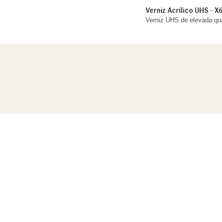
Verniz Acrílico UHS - X
Verniz UHS de elevada qual