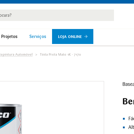
rar
r
 Projetos
Serviços
LOJA ONLINE
 Repintura Automóvel
Tinta Preta Mate 1K - 7170
Basea
Be
Fá
Al