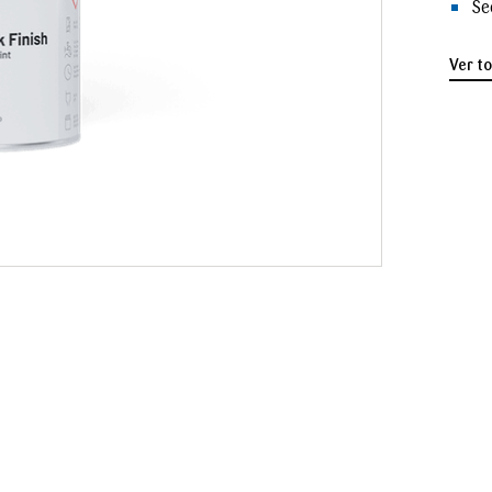
Se
Ver t