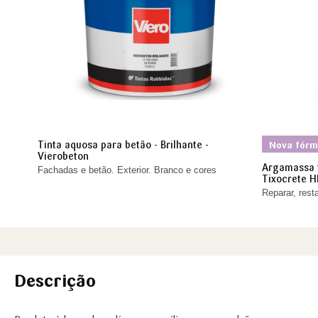
Tinta aquosa para betão - Brilhante -
Nova fórm
Vierobeton
Argamassa t
Fachadas e betão. Exterior. Branco e cores
Tixocrete H
Reparar, rest
Descrição