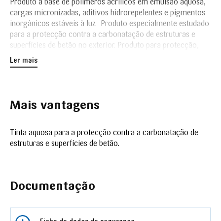
Produto à base de polímeros acrílicos em emulsão aquosa,
cargas micronizadas, aditivos hidrorepelentes e pigmentos
inorgânicos estáveis à luz. Produto especialmente estudado
para a protecção contra a carbonatação de estruturas e
superfícies de betão no exterior. Produto para protecção,
contra os riscos de penetração de CO2. Contém
Ler mais
preservantes de filme que lhe conferem uma protecção
preventiva contra a formação de fungos e algas.
Mais vantagens
Tinta aquosa para a protecção contra a carbonatação de
estruturas e superfícies de betão.
Documentação