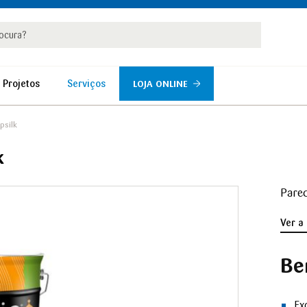
rar
r
 Projetos
Serviços
LOJA ONLINE
psilk
k
Pared
Ver a
Be
Ex