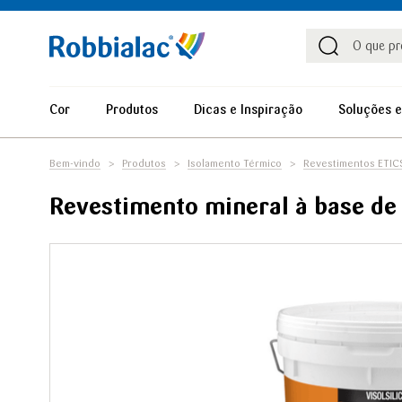
Procu
Procura
Cor
Produtos
Dicas e Inspiração
Soluções e
Bem-vindo
Produtos
Isolamento Térmico
Revestimentos ETIC
Revestimento mineral à base de si