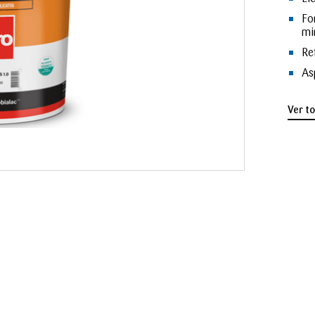
Fo
mi
Re
As
Ver t