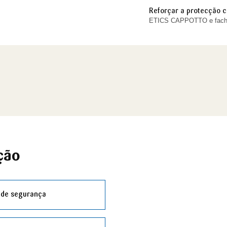
Reforçar a protecção co
ETICS CAPPOTTO e facha
ção
 de segurança