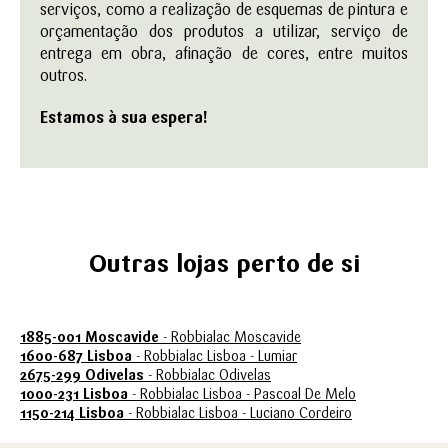
serviços, como a realização de esquemas de pintura e
orçamentação dos produtos a utilizar, serviço de
entrega em obra, afinação de cores, entre muitos
outros.
Estamos à sua espera!
Outras lojas perto de si
1885-001 Moscavide
- Robbialac Moscavide
1600-687 Lisboa
- Robbialac Lisboa - Lumiar
2675-299 Odivelas
- Robbialac Odivelas
1000-231 Lisboa
- Robbialac Lisboa - Pascoal De Melo
1150-214 Lisboa
- Robbialac Lisboa - Luciano Cordeiro