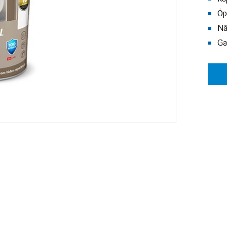
Óp
Nã
Ga