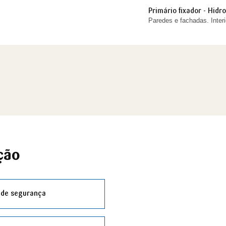
Primário fixador - Hid
Paredes e fachadas. Interio
ção
 de segurança