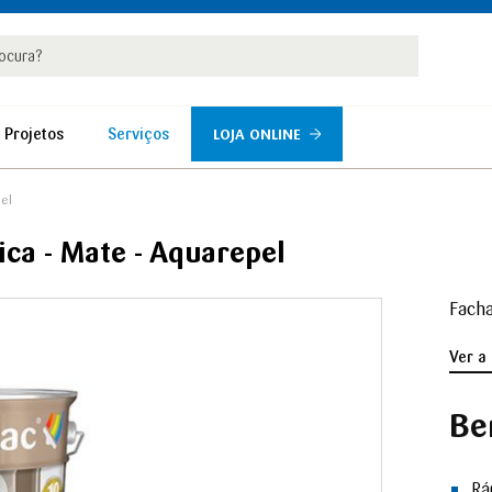
rar
r
 Projetos
Serviços
LOJA ONLINE
el
ica - Mate - Aquarepel
Fach
Ver a
Be
Rá