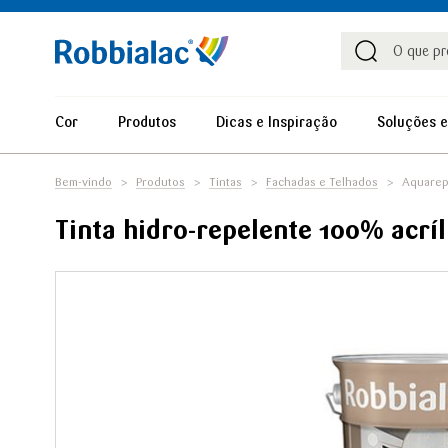
Procu
Procura
Cor
Produtos
Dicas e Inspiração
Soluções e
Bem-vindo
Produtos
Tintas
Fachadas e Telhados
Aquarep
Tinta hidro-repelente 100% acríl