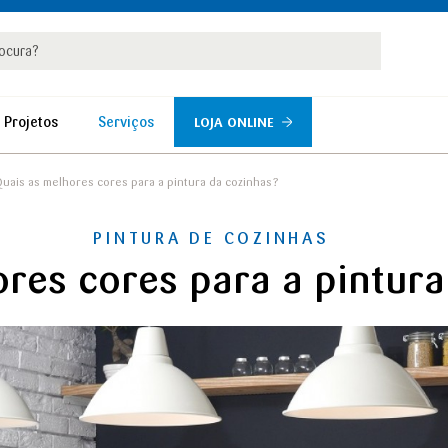
rar
r
 Projetos
Serviços
LOJA ONLINE
uais as melhores cores para a pintura da cozinhas?
PINTURA DE COZINHAS
res cores para a pintura