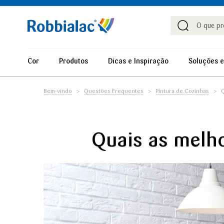
Procu
Procura
Cor
Produtos
Dicas e Inspiração
Soluções e
Bem-vindo
Questões Frequentes
Pintura de Cozinhas
Q
Quais as melho