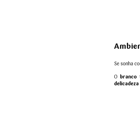
A
mbien
Se sonha c
O
branco
t
delicadeza