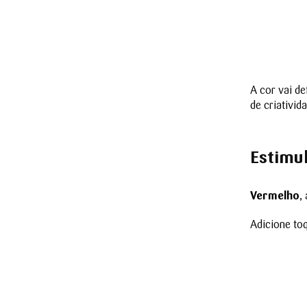
A cor vai de
de criativid
Estimul
Vermelho
,
Adicione to