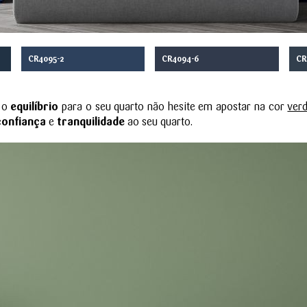
CR4095-2
CR4094-6
CR
 o
equilíbrio
para o seu quarto não hesite em apostar na cor
ver
confiança
e
tranquilidade
ao seu quarto.