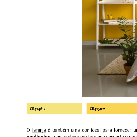
CR4146-2
CR4150-2
O
laranja
é também uma cor ideal para fornecer 
acolhedor
, mas também um tom que desperta o nos