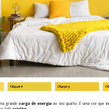
CR4146-6
CR4150-3
CR
uma grande
carga de energia
ao seu quarto. É uma cor que
c
so lado
criativo
.