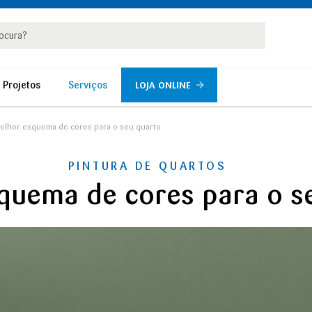
rar
r
 Projetos
Serviços
LOJA ONLINE
elhor esquema de cores para o seu quarto
PINTURA DE QUARTOS
quema de cores para o s