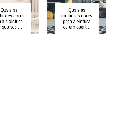
Quais as
Quais as
lhores cores
melhores cores
ra a pintura
para a pintura
e quartos …
de um quart…