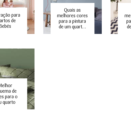
Quais as
ração para
melhores cores
me
artos de
para a pintura
pa
Bebés
de um quart…
d
Melhor
quema de
es para o
u quarto