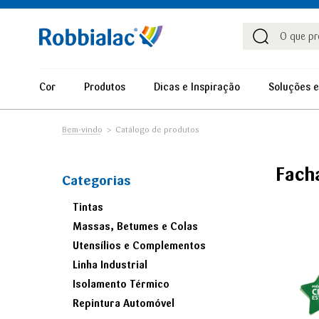
Procu
Procura
Cor
Produtos
Dicas e Inspiração
Soluções e
Bem-vindo
Catálogo de produtos
Fach
Categorias
Tintas
Massas, Betumes e Colas
Utensílios e Complementos
Linha Industrial
Isolamento Térmico
Repintura Automóvel