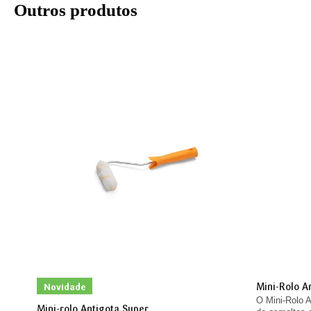
Outros produtos
Mini-Rolo A
Novidade
O Mini-Rolo A
Mini-rolo Antigota Super