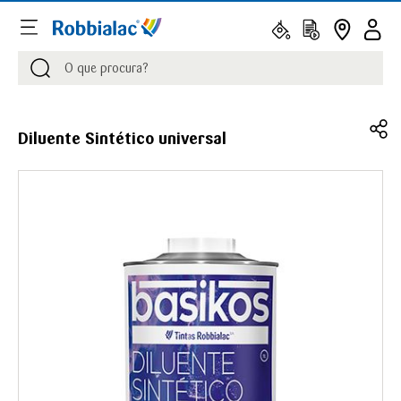
Procurar
Procurar
Diluente Sintético universal